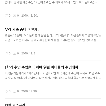
습니다. 참가한 사람 수는 17명이었고 반 수 이하가 10세 미만의 아이들이었습니다^
^ 아주 작은 발표회였지요.. 아이들 연주곡도 짧고^^ 아이들은 주로 크리스마스 곡을
연주하였고 큰 아이들은 좀 자유로운 선곡이 이어졌네요. 이루마의 곡도 두개나 있었
작성시간
0
0
2010. 12. 20.
습니다. 2번째로 등장한 우리 장군의 연주곡은 We wish you are merry christ
mas! 4번째로 등장한 공주님의 연주곡은 차이코프스키의 발레곡 '호두까기 인형'
중에 '사탕인형의 춤'이었습니다. 대기 중인건 좋은데 모처럼 차려입고 바닥에 철퍼
우리 가족 승마 이야기..
덕~ 그새 연주 끝난 우리 장군^^ 공주도 연주 끝났답니다~ 인사하는 피아노 선생님..
글 내용
장군은 왜 같이 있는지? 낡은..
오늘로 12승째.. 아이들과 함께 말을 탄다. 내가 사는 나라에선 승마가 그렇게 부담스
러운 스포츠는 아니다. 길에도 부실한 마차를 끌고 다니는 말이 천지인 곳이고 물론..
승마용 말과는 비교가 안되지만^^ 그동안 평보를 배웠고.. 경속보와 좌속보를 배웠
다. 본명은 룩스라는데.. 학생들 간에 '마에스트로'로 불리는 말과 함께 가끔 구보를
작성시간
0
0
2010. 12. 3.
연습했다. 마에스트로는 처음 말을 타는 사람에게 먼저 태우는 말이다. 성정이 훌륭
하셔서..초보자들을 안심시키는 능력이 있나보다. 체형도 좀 다르다는 생각이 드는데
나만의 착각일 수도 있다. 마에스트로는 배가 좀 더 좌우로 불룩하달까.. 이상하게 다
1학기 수영 수업을 마치며 열린 아이들의 수영대회
른 말보다 안정감이 있다^^ 마에스트로를 탈 때는 조교가 긴 줄로 말 속도를 조절하
글 내용
면서 설명을 하고 등자를 쓰지 않는다. 남의 ..
이곳은 가을학기가 1학기입니다. 가을학기엔 체육 시간에 수영이 있지요. 11월로 수
영 수업을 끝내면서 아이들의 작은 잔치가 열렸네요. 시합의 형식으로 진행되긴 하지
만 25M를 완주하기만 하면 아이들에겐 메달이 수여됩니다. 이제 곧 수영대회가 시
작됩니다. 아직은 삼삼오오 모여서 노는 아이들 공주의 베프인 나탈리.. 대만 아이지
작성시간
0
0
2010. 11. 30.
요^^ 공부도 잘하고 운동도 잘하는 아이랍니다. 장군이 표정만 봐도 알 수 있죠? 수
영 안좋아합니다~ ㅎㅎㅎ 엄마~ 나 이거 차고 할꺼다.. 그래그래 몇개를 차도 좋으니
완주만 해다오~ 시작 전 아이들이 수영장을 한바퀴 돕니다. 장군이 어디있니~~ 공
11월 코스프레..