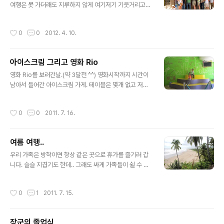
여행은 못 가더래도 지루하지 않게 여기저기 기웃거리고
다녔지요^^ 그렇게 기웃거린 장소 중 하나가 'Volcan Mo
mbacho'입니다. 사실 휴화산인지 사화산인지는 모르겠
작성시간
0
0
2012. 4. 10.
고 연기가 모락모락 나는 구멍이 몇개 있다는 걸 제외하곤
그냥 산이라고 볼 수 있습니다. 매표소입구입니다. 우리 장
군 살짝 등장했네요^^ 진정 산에 오르려면 걸어야겠지만..
아이스크림 그리고 영화 Rio
^^ 일단 정상까지 저 터프해(?)보이는 트럭을 타고 가기로
글 내용
했습니다^^ 트럭을 타고 20분쯤 가면 잠시 쉬어가는 곳이
영화 Rio를 보러간날.(약 3달전 ^^) 영화시작까지 시간이
있습니다. 저렇게 커피를 시음할 수 있게 해줍니다만.. 이유
남아서 들어간 아이스크림 가게. 테이블은 몇개 없고 저렇
인즉 맛을 보고 사라는 뜻이죠^^ 아이들이 앉아 있는 곳에
게 아이들이 올라가서 놀수 있도록 가게를 꾸며놨습니다.
서는 저런 풍경이 보입니다. 'Las Flores' 꽃이라는 뜻입
가게도 이쁘고 아이들도 좋아합니다. 아이스크림 가게도
작성시간
0
0
2011. 7. 16.
니다. 커피..
이제 막 문을 열기 시작해서 진열이 다 안된 상태입니다. 그
래도 골라야지. 뭘 먹을까? 이거? 저거? 주문을 하고 나서
기다리는 중.... 아이스크림은 안나오고 영화도 아직 시작안
여름 여행..
하고..... 저기 건너편으로 보이는 곳이 극장. 드디어 아이스
글 내용
크림!!! 아빠아이스크림은 초코. 공주 아이스크림은 망고.
우리 가족은 방학이면 항상 같은 곳으로 휴가를 즐기러 갑
장군과 엄마는 뭘 먹었는지 기억없네요. 드디어 영화시작!
니다. 슬슬 지겹기도 한데.. 그래도 싸게 가족들이 쉴 수 있
공주는 어디간겨?
는 곳이라서 매번 같은 곳을 찾게 되네요. Monterimar라
는 바닷가의 리조트입니다. 이번에는 저와 아이들 셋만의
작성시간
0
1
2011. 7. 15.
휴가가 되었어요. 애들 아빠는 끝내 시간을 내지 못하였고
지난 방학처럼 아이들을 아무데도 데려가지 못할까봐 우려
되어 제가 아이들만 데리고 바닷가를 찾았습니다. 가족이
장군의 졸업식