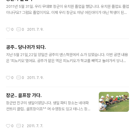
다 함께하지 못한 아쉬움은 있지만 아이들이 즐겁게 지내
글 내용
다 와서 정말 다행이었답니다. 리조트 가장 높은 곳에 위치
2011년 5월 31일. 우리 무대뽀 장군이 유치원 졸업을 했답니다. 유치원 졸업도 졸업
만 작은 레스토랑에서 본 바닷가입니다. 바다가... 그리 푸
이냐구요? 그럼요 졸업이지요. 이제 우리 장군도 마냥 어린아이가 아닌 학생이 된답
르진 않죠? 후식을 손에 쥐고 나와서두 먹고있는 장군 저희
니다. 여전히 또래 중에 어리고 약한 아이지만 졸업 가운을 입은 모습은 엄마 가슴을
가족이 머문 방갈로 앞이네요. 저렇게 나무 의자와 탁자가
뭉클하게 하기 충분했지요^^ 졸업식날.. 등교 하자마자 복도에서 한컷^^ 뒤에 보이
작성시간
0
0
2011. 7. 9.
있어요 공주님의 이쁜척~ ..
는 게시판엔 오늘 졸업하는 아이들 이름이 적혀있습니다. 지난 일년간 이 게시판에
아이들 솜씨자랑이 있었지요. 장군과 오른쪽에 담임선생님 미스 클라우디아 왼쪽엔
부담임인 미스 로사나입니다. 일년 내내 아이들을 사랑으로 보살펴 주셨습니다. 교실
공주.. 당나귀가 되다.
에서 누나와 한컷^^ 이제 졸업식장으로 장군이 씩씩하게 걸어들어갑니다. 담임선생
글 내용
님과 교장선생님과 기념 사진^^ 졸업식 후 아이들을 위한 다..
지난 5월 21일,22일 양일간 공주의 댄스학원에서 쇼가 있었습니다. 이번 공연 내용
은 '피노키오'였어요. 공주가 맡은 역은 피노키오가 학교를 빼먹고 놀러가서 당나귀
가 되는 부분에서 다른 당나귀였답니다. 공주 클래스에서 8명이 당나귀로 뽑혔고 클
래스의 나머지 아이들은 인형이 되었지요. 공주는 정말 서운해 했어요. 아무리 생각
작성시간
0
0
2011. 7. 9.
해도 당나귀는 이쁘지가 않을테니 인형이 하고 싶었지요. 당나귀로 뽑힌 아이들이 나
름 그반에서 오래한 잘하는 아이들이었는데 공주에겐 이쁜 역을 맡는게 더 중요했던
겁니다^^ 공주도 그 댄스학원을 4살부터 다녔으니 어언 4년을 다닌 나름 또래 베테
장군.. 골프장 가다.
랑이었지요. 공주가 처음에 좀 섭섭해하긴 했지만 당나귀는 정말 사랑스러웠습니다^
글 내용
^ 공연 중 영상이나 사진은 없습니다만 이제부터 사랑스런 당나귀를..
장군반 친구의 생일이었답니다. 생일 파티 장소는 네아파
컨트리 클럽.. 골프장이죠^^ 머 수영장도 있고 테니스 장도
있긴 하더라는~ 우리 가족 중 골프 클럽을 잡아보는 사람
이 생기다니.. 그것도 가족 중 제일 꼬마가 말입니다^^ 일단
작성시간
0
2
2011. 7. 7.
시작은 소심하게 V 골프장이란 데가 저렇게 생겼군요.. 가
운데가 생일인 친구 로베르토 입니다. 오른쪽 아이는.. 글쎄