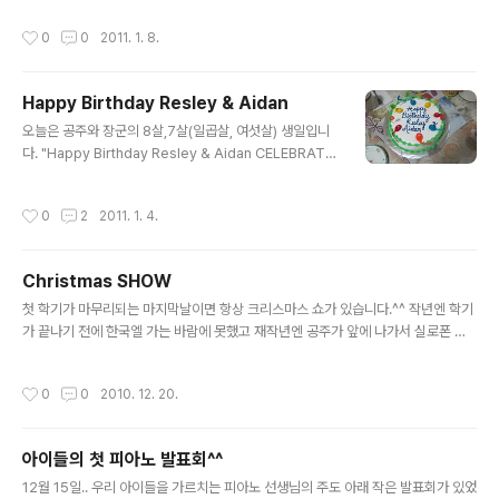
있었어요. (누나 혼자 놀았단 거랍니다) 그러고 나는 책을
작성시간
0
0
2011. 1. 8.
읽고 놀고 글앴어요. 그런고 누나는 계속 Jenga 놀고 있었
어요. 나는 내 장난감을러 놀고 있었어요. 누나는 누나 장난
감을 놀고 있었어요. 집에서 개란 밥 먹고 글앴어요. 가게
Happy Birthday Resley & Aidan
에서는 점심 먹을 거에요. 아무래도 장군 일기는 더 어색하
글 내용
네요. 게다가... 공주 일기와 비교하면... ㅎㅎㅎㅎ 위에 몇줄
오늘은 공주와 장군의 8살,7살(일곱살, 여섯살) 생일입니
은 누나 일기를 그대로 배꼈다는 걸 알 수 있습니다. 그래도
다. "Happy Birthday Resley & Aidan CELEBRATE"
전부 배껴쓰지는 않았네요. 장하다 우리 아들~
아이들 생일이 같은날이다 보니 이렇게 케잌하나로 해결합
니다. 그래서 초는 숫자초를 두개를 켜든지 아니면 이렇게
작성시간
0
2
2011. 1. 4.
문자초로 합니다. 너무 단 케잌때문에(보통 이나라 케잌은
상상을 초월할 정도로 달아서 별로 먹고 싶지 않죠) 저녁을
대충 먹었습니다. 그래도 아이들은 좋습니다. 맛보다는 기
Christmas SHOW
분이니까요 ^^ 생일이라고 넥타이도 매고 기분이 좋습니
글 내용
다.(넥타이가 돌아갔네.....) 공주는 드레스를 입었죠 ^^ 잘
첫 학기가 마무리되는 마지막날이면 항상 크리스마스 쇼가 있습니다.^^ 작년엔 학기
어울리죠!! 다정한 누이동생입니다. 장군의 표정이 이상해
가 끝나기 전에 한국엘 가는 바람에 못했고 재작년엔 공주가 앞에 나가서 실로폰 연
집니다. 초(심지)가 작아서 벌써 불이 꺼지고 있습니다. "아
주를 했었지요~ 이번에도 어김없이 크리스마스 쇼를 했습니다. 맨처음은 공주가 있
빠 언제까지 사진만 찍을 거예요~~ 불 다 꺼지잖아요~"..
는 1학년들의 Hello라는 곡이었는데 세계 여라 나라 언어로 인삿말이 있는 노래네
작성시간
0
0
2010. 12. 20.
요. 그래서 1학년 아이들은 각자 자기나라의 민속 의상을 입었습니다. 공연 전 자리에
앉아서..참 시리어스 하죠? 이 아이는 작년에 같은 반 친구였던 Mariana 입니다. 페
루 아이죠^^ 벌떡 일어서서.. 뭘봐? 공주 옆에 있는 남자 아이도 한국 아이입니다^^
아이들의 첫 피아노 발표회^^
민속 의상이 아니면 축구 의상이라도 입나 보네요^^ 자~~ 이제 무대에 올랐습니다.
글 내용
어! 공주가 맨 끝이네요~ 아이들 율동 모습..
12월 15일.. 우리 아이들을 가르치는 피아노 선생님의 주도 아래 작은 발표회가 있었