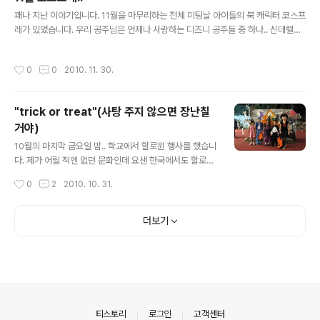
주도 있네요.. 얼굴은 안보이지만^^ 장군이 점점 다가오는게 보이십니까? 앞에서 얼
글 내용
마나 열심히 응원을 했던지..(응원한 엄마가 사진은 언..
꽤나 지난 이야기입니다. 11월을 마무리하는 전체 미팅날 아이들의 북 캐릭터 코스프
레가 있었습니다. 우리 공주님은 언제나 사랑하는 디즈니 공주들 중 하나.. 신데렐라
로 분했구요. 우리 장군님은 가진 옷이 스파이더맨 뿐이므로.. 스파이더맨이 되었답
니다^^ 사진 찍어주겠다는데 굳이 마스크를 쓰고 버티는 장군님.. 그래도 단체사진은
작성시간
0
0
2010. 11. 30.
벗고 찍었네요. 쟤 이름이 알론소인가... 우리 아들 가리지 마라~~ 신데렐라 공주 인
사드립니다~ (좀 웃지 그랬니) 반 아이들 전체가 행사장으로 이동중이네요. 공주님
의 베프인 소피아입니다. 이 아이도 공주매니아군요.. 미녀와 야수의 '벨'과 '신데렐
"trick or treat"(사탕 주지 않으면 장난칠
라'의 한컷^^ 저 가슴에 공주 그림 없었으면..누굴 코스프레한건지 알수가 있을까요?
거야)
ㅎㅎㅎ
글 내용
10월의 마지막 금요일 밤.. 학교에서 할로윈 행사를 했습니
다. 제가 어릴 적엔 없던 문화인데 요샌 한국에서도 할로윈
을 즐기나 궁금해지네요. 온갖 요정과 공주와 기사와 마법
작성시간
0
2
2010. 10. 31.
사들 괴물로 치장한 아이들이 득시글하던 밤.... 그러나 제
사진기엔 오직 우리 아이들 뿐이네요^^ (아무리 할로윈 밤
에 찍었다지만 어찌 사진이 전부 유령 같은지 원 ㅠㅠ) 레이
더보기
지 타운에서 튀어나온 남매들과 마녀들의 공주라고 우기는
우리 공주님 뱀파이어 우리 아드님 그리고 좀 성숙한 마녀
인 윤지언니^^ 뒷 배경만 바뀌었지 뭐.. 멤버는 그대로^^
우리 공주님.. 우리 장군님^^ 이쁘지여? 학교내 곳곳에 사
탕을 나눠주는 선생님이 계시답니다~ 어찌 사진 찍을때마
다 표정들도 같은지.. 순진한 뱀파이어 총각 단독 샷 마녀를
의안내
티스토리
로그인
고객센터
해도 공주여야 한다..