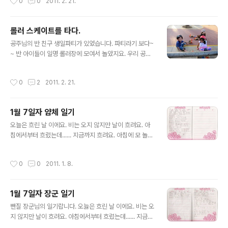
0
0
2011. 2. 21.
동시 진..
에 규칙이라든가 협동을 배우기도 좋을듯 합니다. 끝나기
20분쯤 전이면 아이들을 두 그룹으로 나누어서 경기를 시
킵니다. 포지션도 제멋대로.. 달리다가 지친 아이는 그냥 서
롤러 스케이트를 타다.
있기도 하고 때론 수비선수인냥 골대 앞에서 놀기도 하고
글 내용
나머지는 공 가는 대로 우르르~~ 몰려 다닙니다^^
공주님의 반 친구 생일파티가 있었습니다. 파티라기 보다~
~ 반 아이들이 일명 롤러장에 모여서 놀았지요. 우리 공주
님 장군님.. 태어나서 처음으로 롤러 스케이트를 탔네요. 시
작은 초보답게.. 바닥에 앉는걸로 하지요^^ 포즈만 보면 그
작성시간
0
2
2011. 2. 21.
럴듯 하지 않나요? ㅎㅎㅎ 친구야.. 나도 목말라.. 빨리 마시
고 좀 주라~ 엄마~ 나 넘어진거 아냐.. 바닥 쿠션 확인중이
야~ ㅎㅎㅎㅎ 이번에도.. 신발이 무거워서 좀 쉬는거에요~
1월 7일자 얌체 일기
주로 난간에 매달려서 다니는 장군.. 그래도 즐겁네요^^ 공
글 내용
주도.. 또 다른 아이들도 난간을 사랑하는 군요~ 열심히 난
오늘은 흐린 날 이에요. 비는 오지 않지만 날이 흐려요. 아
간 잡고 가다보면 언젠간 놓고 가는 날도 오겠지. 물론 초보
침에서부터 흐렸는데...... 지금까지 흐려요. 아침에 모 놀지
답게 시종일관 넘어지고 기어가고 난간에 매달리고 하지만
정했어요. 그런데 세민이가 울었어요. 그레서 골르라고 했
아이들은 겁도 없고 배우기도 빨리 배우더군요. 사실 카메
어요. Racers 논데요. 그레서 Racers을 놀았어요. 놀다
작성시간
0
0
2011. 1. 8.
라의 배터리..
가 네가 딕시어네리를 읽자고 했어요. 그리고 밥 먹고 치카
를 하고 가게에 와서 읽기를 쓰고 있어요. 끝 1월 7일자 우
리 얌체 공주님 일기입니다. 일단 무슨말인지 읽을만은 하
1월 7일자 장군 일기
지요? ㅎㅎㅎㅎ 좀 어색한 표현들.. 약간의 틀린 글자들은
글 내용
이쁘게 봐주세요.
뺀질 장군님의 일기랍니다. 오늟은 흐린 날 이에요. 비는 오
지 않지만 날이 흐려요. 아침에서부터 흐렸는데...... 지금까
지 흐려요. 아침에 모 놀지 정했어요. 그런데 누나는 놀고