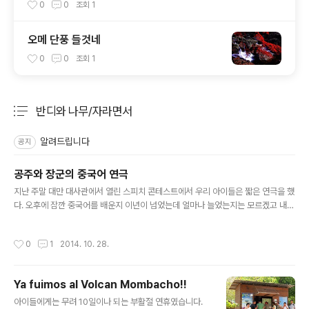
0
0
조회
1
오메 단풍 들것네
0
0
조회
1
반디와 나무/자라면서
분류 전체보기
주요 글 목록
알려드립니다
공지
공주와 장군의 중국어 연극
글 내용
지난 주말 대만 대사관에서 열린 스피치 콘테스트에서 우리 아이들은 짧은 연극을 했
다. 오후에 잠깐 중국어를 배운지 이년이 넘었는데 얼마나 늘었는지는 모르겠고 내년
에는 공주도 대회에 나갈 수 있으려나? 중국어 선생님과 한컷^^
작성시간
0
1
2014. 10. 28.
Ya fuimos al Volcan Mombacho!!
글 내용
아이들에게는 무려 10일이나 되는 부활절 연휴였습니다.