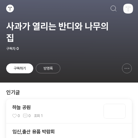
검색하기
티스토리
사과가 열리는 반디와 나무의
집
구독자
0
구독하기
방명록
신고하기 레이어
열기
인기글
하늘 공원
0
0
조회
1
임신,출산 용품 박람회