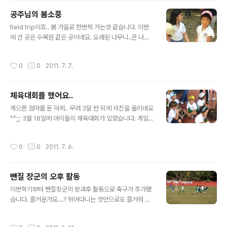
요 우리반 애는 아니군요 아이들을 모아놓고 선생님이 골
공주님의 봄소풍
프 강습을 시작했습니다. 장군 앞에 주어진 공입니다^^ 어
글 내용
딜 어떻게 쳐야할까나..? 엄마 이렇게 하는거야~~ 일단 기
field trip이죠.. 봄 가을로 한번씩 가는것 같습니다. 이번
본적으로 설명들은 폼이긴 한데... 선생님이 한명씩 요령을
에 간 곳은 수목원 같은 곳이네요. 오래된 나무니..큰 나무
알려줍니다. 제법.. 골퍼 같은가요? 같은 반 친구 디에고입
니.. 보여주며 설명들을 하는데.. 제 눈엔 다 그게 그거이고
니다. 자리를 옮겨서 다시 설명에 들어갔어요. 그러나..아이
~ ㅎㅎㅎ 찍고 보니 사진은 더욱 그게 그거라서 조용히 패
작성시간
0
0
2011. 7. 7.
들의 집중력은 ..
쓰~ 우리 공주님과.. 공주님의 베프인 소피아^^ 아이들이
게임을 합니다. 빙 둘러서서..술래는 처음에 눈을 감고 누군
가 한명이 시작한 동작을 모든 아이들이 따라하지요. 술래
체육대회를 했어요..
는 동작을 시작하는 사람을 알아내는 게임입니다. 공주님
글 내용
도 열심히 따라하는데... 동작이 좀 유쾌하네요 ㅎㅎ 아이들
게으른 엄마를 둔 덕에.. 무려 3달 반 뒤에 사진을 올리네요
이 모여서 뭔가를 봅니다. 으....................... 지렁이네요 지
^^;;; 3월 18일에 아이들의 체육대회가 있었습니다. 게임은
렁이가 자연에 얼마나 좋은 지 설명을 들었지요. 도마뱀이
학년 별로 진행이 되지만 올해는 게임 프로그램은 똑같았
죽은척 합니다. 자신을 보호하기 위한 위장..
어요. 입학준비반과 1학년은 트랙 도는 레이스와 소프트볼
작성시간
0
0
2011. 7. 6.
을 했습니다. 트랙을 돌더라도.. 순위와는 상관이 없구요^^
킥보드든 롤러블레이드는 뭐든 간에 자신이 할 수 있는 걸
이용하면 됩니다^^ 시작전 장군이 친구들과 앉아있네요^^
뺀질 장군의 오후 활동
오~ 승리를 위한 V?? 드디어 킥보드를 타고 장군 출발!! 출
글 내용
발 하자 마자 걸으면서 끌고 오다니 ㅠㅠ 이번엔 쌩~~ 엄
이번학기부터 뺀질장군의 방과후 활동으로 축구가 추가됐
마의 앵글을 벗어납니다. 사실 장군은 그리 잘타진 못해요^
습니다. 즐거운가요....? 뛰어다니는 것만으로도 즐거워 보
^ 그래도 흉내는 내죠? 공주도 출발했습니다~ 코너를 돌고
이지요. 물론 새카맣게 탈테고 넘어지기도 하겠지만 남자
있는 우리 공주님^^ 열심히 타는군요.. 사실 공주와 장군이
아이라면 무릇.. 신나게 뛰어놀기도 해야죠. 게다가 그룹내
작성시간