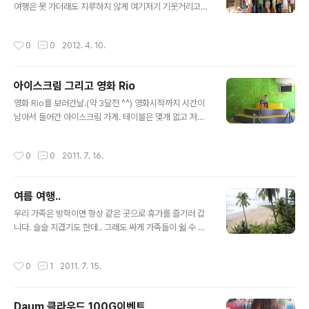
여행은 못 가더래도 지루하지 않게 여기저기 기웃거리고
다녔지요^^ 그렇게 기웃거린 장소 중 하나가 'Volcan Mo
mbacho'입니다. 사실 휴화산인지 사화산인지는 모르겠
작성시간
0
0
2012. 4. 10.
고 연기가 모락모락 나는 구멍이 몇개 있다는 걸 제외하곤
그냥 산이라고 볼 수 있습니다. 매표소입구입니다. 우리 장
군 살짝 등장했네요^^ 진정 산에 오르려면 걸어야겠지만..
아이스크림 그리고 영화 Rio
^^ 일단 정상까지 저 터프해(?)보이는 트럭을 타고 가기로
글 내용
했습니다^^ 트럭을 타고 20분쯤 가면 잠시 쉬어가는 곳이
영화 Rio를 보러간날.(약 3달전 ^^) 영화시작까지 시간이
있습니다. 저렇게 커피를 시음할 수 있게 해줍니다만.. 이유
남아서 들어간 아이스크림 가게. 테이블은 몇개 없고 저렇
인즉 맛을 보고 사라는 뜻이죠^^ 아이들이 앉아 있는 곳에
게 아이들이 올라가서 놀수 있도록 가게를 꾸며놨습니다.
서는 저런 풍경이 보입니다. 'Las Flores' 꽃이라는 뜻입
가게도 이쁘고 아이들도 좋아합니다. 아이스크림 가게도
작성시간
0
0
2011. 7. 16.
니다. 커피..
이제 막 문을 열기 시작해서 진열이 다 안된 상태입니다. 그
래도 골라야지. 뭘 먹을까? 이거? 저거? 주문을 하고 나서
기다리는 중.... 아이스크림은 안나오고 영화도 아직 시작안
여름 여행..
하고..... 저기 건너편으로 보이는 곳이 극장. 드디어 아이스
글 내용
크림!!! 아빠아이스크림은 초코. 공주 아이스크림은 망고.
우리 가족은 방학이면 항상 같은 곳으로 휴가를 즐기러 갑
장군과 엄마는 뭘 먹었는지 기억없네요. 드디어 영화시작!
니다. 슬슬 지겹기도 한데.. 그래도 싸게 가족들이 쉴 수 있
공주는 어디간겨?
는 곳이라서 매번 같은 곳을 찾게 되네요. Monterimar라
는 바닷가의 리조트입니다. 이번에는 저와 아이들 셋만의
작성시간
0
1
2011. 7. 15.
휴가가 되었어요. 애들 아빠는 끝내 시간을 내지 못하였고
지난 방학처럼 아이들을 아무데도 데려가지 못할까봐 우려
되어 제가 아이들만 데리고 바닷가를 찾았습니다. 가족이
Daum 클라우드 100G이벤트