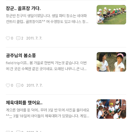
겁니다^^ 공주도 그 댄스학원을 4살부터 다녔으니 어언 4년을 다닌 나름 또래 베테
장군.. 골프장 가다.
랑이었지요. 공주가 처음에 좀 섭섭해하긴 했지만 당나귀는 정말 사랑스러웠습니다^
글 내용
^ 공연 중 영상이나 사진은 없습니다만 이제부터 사랑스런 당나귀를..
장군반 친구의 생일이었답니다. 생일 파티 장소는 네아파
컨트리 클럽.. 골프장이죠^^ 머 수영장도 있고 테니스 장도
있긴 하더라는~ 우리 가족 중 골프 클럽을 잡아보는 사람
이 생기다니.. 그것도 가족 중 제일 꼬마가 말입니다^^ 일단
작성시간
0
2
2011. 7. 7.
시작은 소심하게 V 골프장이란 데가 저렇게 생겼군요.. 가
운데가 생일인 친구 로베르토 입니다. 오른쪽 아이는.. 글쎄
요 우리반 애는 아니군요 아이들을 모아놓고 선생님이 골
공주님의 봄소풍
프 강습을 시작했습니다. 장군 앞에 주어진 공입니다^^ 어
글 내용
딜 어떻게 쳐야할까나..? 엄마 이렇게 하는거야~~ 일단 기
field trip이죠.. 봄 가을로 한번씩 가는것 같습니다. 이번
본적으로 설명들은 폼이긴 한데... 선생님이 한명씩 요령을
에 간 곳은 수목원 같은 곳이네요. 오래된 나무니..큰 나무
알려줍니다. 제법.. 골퍼 같은가요? 같은 반 친구 디에고입
니.. 보여주며 설명들을 하는데.. 제 눈엔 다 그게 그거이고
니다. 자리를 옮겨서 다시 설명에 들어갔어요. 그러나..아이
~ ㅎㅎㅎ 찍고 보니 사진은 더욱 그게 그거라서 조용히 패
작성시간
0
0
2011. 7. 7.
들의 집중력은 ..
쓰~ 우리 공주님과.. 공주님의 베프인 소피아^^ 아이들이
게임을 합니다. 빙 둘러서서..술래는 처음에 눈을 감고 누군
가 한명이 시작한 동작을 모든 아이들이 따라하지요. 술래
체육대회를 했어요..
는 동작을 시작하는 사람을 알아내는 게임입니다. 공주님
글 내용
도 열심히 따라하는데... 동작이 좀 유쾌하네요 ㅎㅎ 아이들
게으른 엄마를 둔 덕에.. 무려 3달 반 뒤에 사진을 올리네요
이 모여서 뭔가를 봅니다. 으....................... 지렁이네요 지
^^;;; 3월 18일에 아이들의 체육대회가 있었습니다. 게임은
렁이가 자연에 얼마나 좋은 지 설명을 들었지요. 도마뱀이
학년 별로 진행이 되지만 올해는 게임 프로그램은 똑같았
죽은척 합니다. 자신을 보호하기 위한 위장..
어요. 입학준비반과 1학년은 트랙 도는 레이스와 소프트볼
작성시간