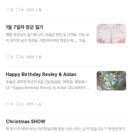
아이들은 겁도 없고 배우기도 빨리 배우더군요. 사실 카메
어요. Racers 논데요. 그레서 Racers을 놀았어요. 놀다
작성시간
0
0
2011. 1. 8.
라의 배터리..
가 네가 딕시어네리를 읽자고 했어요. 그리고 밥 먹고 치카
를 하고 가게에 와서 읽기를 쓰고 있어요. 끝 1월 7일자 우
리 얌체 공주님 일기입니다. 일단 무슨말인지 읽을만은 하
1월 7일자 장군 일기
지요? ㅎㅎㅎㅎ 좀 어색한 표현들.. 약간의 틀린 글자들은
글 내용
이쁘게 봐주세요.
뺀질 장군님의 일기랍니다. 오늟은 흐린 날 이에요. 비는 오
지 않지만 날이 흐려요. 아침에서부터 흐렸는데...... 지금까
지 흐려요. 아침에 모 놀지 정했어요. 그런데 누나는 놀고
있었어요. (누나 혼자 놀았단 거랍니다) 그러고 나는 책을
작성시간
0
0
2011. 1. 8.
읽고 놀고 글앴어요. 그런고 누나는 계속 Jenga 놀고 있었
어요. 나는 내 장난감을러 놀고 있었어요. 누나는 누나 장난
감을 놀고 있었어요. 집에서 개란 밥 먹고 글앴어요. 가게
Happy Birthday Resley & Aidan
에서는 점심 먹을 거에요. 아무래도 장군 일기는 더 어색하
글 내용
네요. 게다가... 공주 일기와 비교하면... ㅎㅎㅎㅎ 위에 몇줄
오늘은 공주와 장군의 8살,7살(일곱살, 여섯살) 생일입니
은 누나 일기를 그대로 배꼈다는 걸 알 수 있습니다. 그래도
다. "Happy Birthday Resley & Aidan CELEBRATE"
전부 배껴쓰지는 않았네요. 장하다 우리 아들~
아이들 생일이 같은날이다 보니 이렇게 케잌하나로 해결합
니다. 그래서 초는 숫자초를 두개를 켜든지 아니면 이렇게
작성시간
0
2
2011. 1. 4.
문자초로 합니다. 너무 단 케잌때문에(보통 이나라 케잌은
상상을 초월할 정도로 달아서 별로 먹고 싶지 않죠) 저녁을
대충 먹었습니다. 그래도 아이들은 좋습니다. 맛보다는 기
Christmas SHOW
분이니까요 ^^ 생일이라고 넥타이도 매고 기분이 좋습니
글 내용
다.(넥타이가 돌아갔네.....) 공주는 드레스를 입었죠 ^^ 잘
첫 학기가 마무리되는 마지막날이면 항상 크리스마스 쇼가 있습니다.^^ 작년엔 학기