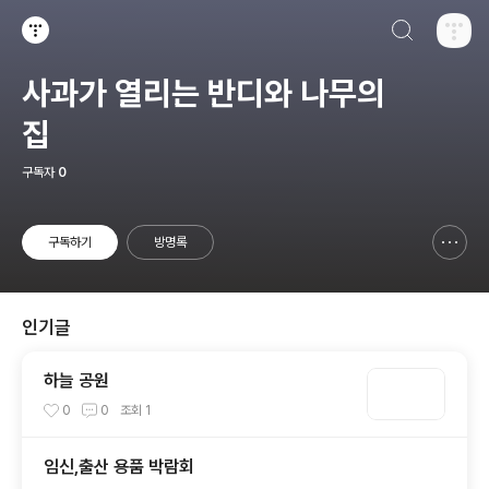
검색하기
티스토리
사과가 열리는 반디와 나무의
집
구독자
0
구독하기
방명록
신고하기 레이어
열기
인기글
하늘 공원
0
0
조회
1
임신,출산 용품 박람회