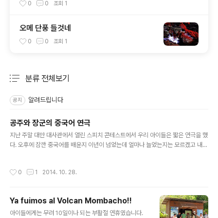
0
0
조회
1
오메 단풍 들것네
0
0
조회
1
분류 전체보기
주요 글 목록
알려드립니다
공지
공주와 장군의 중국어 연극
글 내용
지난 주말 대만 대사관에서 열린 스피치 콘테스트에서 우리 아이들은 짧은 연극을 했
다. 오후에 잠깐 중국어를 배운지 이년이 넘었는데 얼마나 늘었는지는 모르겠고 내년
에는 공주도 대회에 나갈 수 있으려나? 중국어 선생님과 한컷^^
작성시간
0
1
2014. 10. 28.
Ya fuimos al Volcan Mombacho!!
글 내용
아이들에게는 무려 10일이나 되는 부활절 연휴였습니다.