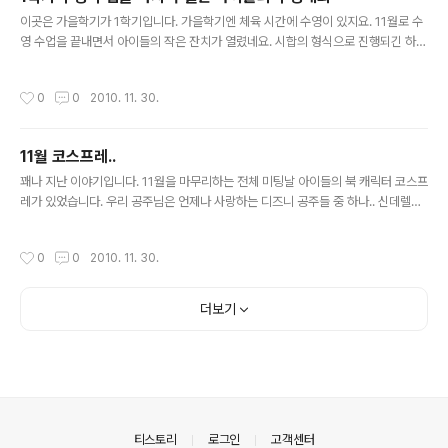
른 말보다 안정감이 있다^^ 마에스트로를 탈 때는 조교가 긴 줄로 말 속도를 조절하
글 내용
면서 설명을 하고 등자를 쓰지 않는다. 남의 ..
이곳은 가을학기가 1학기입니다. 가을학기엔 체육 시간에 수영이 있지요. 11월로 수
영 수업을 끝내면서 아이들의 작은 잔치가 열렸네요. 시합의 형식으로 진행되긴 하지
만 25M를 완주하기만 하면 아이들에겐 메달이 수여됩니다. 이제 곧 수영대회가 시
작됩니다. 아직은 삼삼오오 모여서 노는 아이들 공주의 베프인 나탈리.. 대만 아이지
작성시간
0
0
2010. 11. 30.
요^^ 공부도 잘하고 운동도 잘하는 아이랍니다. 장군이 표정만 봐도 알 수 있죠? 수
영 안좋아합니다~ ㅎㅎㅎ 엄마~ 나 이거 차고 할꺼다.. 그래그래 몇개를 차도 좋으니
완주만 해다오~ 시작 전 아이들이 수영장을 한바퀴 돕니다. 장군이 어디있니~~ 공
11월 코스프레..
주도 있네요.. 얼굴은 안보이지만^^ 장군이 점점 다가오는게 보이십니까? 앞에서 얼
글 내용
마나 열심히 응원을 했던지..(응원한 엄마가 사진은 언..
꽤나 지난 이야기입니다. 11월을 마무리하는 전체 미팅날 아이들의 북 캐릭터 코스프
레가 있었습니다. 우리 공주님은 언제나 사랑하는 디즈니 공주들 중 하나.. 신데렐라
로 분했구요. 우리 장군님은 가진 옷이 스파이더맨 뿐이므로.. 스파이더맨이 되었답
니다^^ 사진 찍어주겠다는데 굳이 마스크를 쓰고 버티는 장군님.. 그래도 단체사진은
작성시간
0
0
2010. 11. 30.
벗고 찍었네요. 쟤 이름이 알론소인가... 우리 아들 가리지 마라~~ 신데렐라 공주 인
사드립니다~ (좀 웃지 그랬니) 반 아이들 전체가 행사장으로 이동중이네요. 공주님
의 베프인 소피아입니다. 이 아이도 공주매니아군요.. 미녀와 야수의 '벨'과 '신데렐
더보기
라'의 한컷^^ 저 가슴에 공주 그림 없었으면..누굴 코스프레한건지 알수가 있을까요?
ㅎㅎㅎ
의안내
티스토리
로그인
고객센터