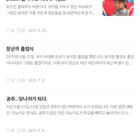
다 함께하지 못한 아쉬움은 있지만 아이들이 즐겁게 지내
글 내용
다 와서 정말 다행이었답니다. 리조트 가장 높은 곳에 위치
요즈은 클라우드 바람이다. 아이들 키우고 있는 부모로서
만 작은 레스토랑에서 본 바닷가입니다. 바다가... 그리 푸
그동안 모아온 각종 사진과 영상들을 잘 보관하는게 쉽지
르진 않죠? 후식을 손에 쥐고 나와서두 먹고있는 장군 저희
않았다. 지금은 Sky Drive를 사용하고 있는데 Sky Driv
가족이 머문 방갈로 앞이네요. 저렇게 나무 의자와 탁자가
e의 가장 큰 단점이라면 파일당 제한용량이 50M라는 것
작성시간
0
0
2011. 7. 15.
있어요 공주님의 이쁜척~ ..
이다. 제공용량도 25G로 50G의 다음에는 미치지 못한
다. 사진은 아무런 문제가 없지만 영상은 그렇지가 못하다.
아이들이 하는 행사에서 찍은 영상은 기본이 50M는 훌쩍
장군의 졸업식
넘는다. 이런 상황에서 Tistory에서 Daum 클라우드 이
글 내용
벤트를 진행중이다. 기본이 50G의 적지 않은 용량에서 10
2011년 5월 31일. 우리 무대뽀 장군이 유치원 졸업을 했답니다. 유치원 졸업도 졸업
0G(메일 포함 200G) 이벤트를 하고 있는 것이다. 무엇보
이냐구요? 그럼요 졸업이지요. 이제 우리 장군도 마냥 어린아이가 아닌 학생이 된답
다 Daum은 파일당 제한 용량이 200M라는게 내겐 큰 매
니다. 여전히 또래 중에 어리고 약한 아이지만 졸업 가운을 입은 모습은 엄마 가슴을
력으로 다가온다. 이런 조건이라면 그동안 컴퓨터에서 용
뭉클하게 하기 충분했지요^^ 졸업식날.. 등교 하자마자 복도에서 한컷^^ 뒤에 보이
작성시간
0
0
2011. 7. 9.
량만 차지하고 ..
는 게시판엔 오늘 졸업하는 아이들 이름이 적혀있습니다. 지난 일년간 이 게시판에
아이들 솜씨자랑이 있었지요. 장군과 오른쪽에 담임선생님 미스 클라우디아 왼쪽엔
부담임인 미스 로사나입니다. 일년 내내 아이들을 사랑으로 보살펴 주셨습니다. 교실
공주.. 당나귀가 되다.
에서 누나와 한컷^^ 이제 졸업식장으로 장군이 씩씩하게 걸어들어갑니다. 담임선생
글 내용
님과 교장선생님과 기념 사진^^ 졸업식 후 아이들을 위한 다..
지난 5월 21일,22일 양일간 공주의 댄스학원에서 쇼가 있었습니다. 이번 공연 내용
은 '피노키오'였어요. 공주가 맡은 역은 피노키오가 학교를 빼먹고 놀러가서 당나귀
가 되는 부분에서 다른 당나귀였답니다. 공주 클래스에서 8명이 당나귀로 뽑혔고 클
래스의 나머지 아이들은 인형이 되었지요. 공주는 정말 서운해 했어요. 아무리 생각
작성시간
0
0
2011. 7. 9.
해도 당나귀는 이쁘지가 않을테니 인형이 하고 싶었지요. 당나귀로 뽑힌 아이들이 나
름 그반에서 오래한 잘하는 아이들이었는데 공주에겐 이쁜 역을 맡는게 더 중요했던