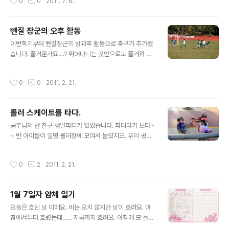
0
0
2011. 7. 6.
을 했습니다. 트랙을 돌더라도.. 순위와는 상관이 없구요^^
킥보드든 롤러블레이드는 뭐든 간에 자신이 할 수 있는 걸
이용하면 됩니다^^ 시작전 장군이 친구들과 앉아있네요^^
뺀질 장군의 오후 활동
오~ 승리를 위한 V?? 드디어 킥보드를 타고 장군 출발!! 출
글 내용
발 하자 마자 걸으면서 끌고 오다니 ㅠㅠ 이번엔 쌩~~ 엄
이번학기부터 뺀질장군의 방과후 활동으로 축구가 추가됐
마의 앵글을 벗어납니다. 사실 장군은 그리 잘타진 못해요^
습니다. 즐거운가요....? 뛰어다니는 것만으로도 즐거워 보
^ 그래도 흉내는 내죠? 공주도 출발했습니다~ 코너를 돌고
이지요. 물론 새카맣게 탈테고 넘어지기도 하겠지만 남자
있는 우리 공주님^^ 열심히 타는군요.. 사실 공주와 장군이
아이라면 무릇.. 신나게 뛰어놀기도 해야죠. 게다가 그룹내
작성시간
0
0
2011. 2. 21.
동시 진..
에 규칙이라든가 협동을 배우기도 좋을듯 합니다. 끝나기
20분쯤 전이면 아이들을 두 그룹으로 나누어서 경기를 시
킵니다. 포지션도 제멋대로.. 달리다가 지친 아이는 그냥 서
롤러 스케이트를 타다.
있기도 하고 때론 수비선수인냥 골대 앞에서 놀기도 하고
글 내용
나머지는 공 가는 대로 우르르~~ 몰려 다닙니다^^
공주님의 반 친구 생일파티가 있었습니다. 파티라기 보다~
~ 반 아이들이 일명 롤러장에 모여서 놀았지요. 우리 공주
님 장군님.. 태어나서 처음으로 롤러 스케이트를 탔네요. 시
작은 초보답게.. 바닥에 앉는걸로 하지요^^ 포즈만 보면 그
작성시간
0
2
2011. 2. 21.
럴듯 하지 않나요? ㅎㅎㅎ 친구야.. 나도 목말라.. 빨리 마시
고 좀 주라~ 엄마~ 나 넘어진거 아냐.. 바닥 쿠션 확인중이
야~ ㅎㅎㅎㅎ 이번에도.. 신발이 무거워서 좀 쉬는거에요~
1월 7일자 얌체 일기
주로 난간에 매달려서 다니는 장군.. 그래도 즐겁네요^^ 공
글 내용
주도.. 또 다른 아이들도 난간을 사랑하는 군요~ 열심히 난
오늘은 흐린 날 이에요. 비는 오지 않지만 날이 흐려요. 아
간 잡고 가다보면 언젠간 놓고 가는 날도 오겠지. 물론 초보
침에서부터 흐렸는데...... 지금까지 흐려요. 아침에 모 놀지
답게 시종일관 넘어지고 기어가고 난간에 매달리고 하지만
정했어요. 그런데 세민이가 울었어요. 그레서 골르라고 했