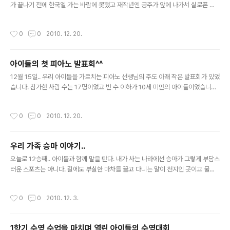
어울리죠!! 다정한 누이동생입니다. 장군의 표정이 이상해
가 끝나기 전에 한국엘 가는 바람에 못했고 재작년엔 공주가 앞에 나가서 실로폰 연
집니다. 초(심지)가 작아서 벌써 불이 꺼지고 있습니다. "아
주를 했었지요~ 이번에도 어김없이 크리스마스 쇼를 했습니다. 맨처음은 공주가 있
빠 언제까지 사진만 찍을 거예요~~ 불 다 꺼지잖아요~"..
는 1학년들의 Hello라는 곡이었는데 세계 여라 나라 언어로 인삿말이 있는 노래네
작성시간
0
0
2010. 12. 20.
요. 그래서 1학년 아이들은 각자 자기나라의 민속 의상을 입었습니다. 공연 전 자리에
앉아서..참 시리어스 하죠? 이 아이는 작년에 같은 반 친구였던 Mariana 입니다. 페
루 아이죠^^ 벌떡 일어서서.. 뭘봐? 공주 옆에 있는 남자 아이도 한국 아이입니다^^
아이들의 첫 피아노 발표회^^
민속 의상이 아니면 축구 의상이라도 입나 보네요^^ 자~~ 이제 무대에 올랐습니다.
글 내용
어! 공주가 맨 끝이네요~ 아이들 율동 모습..
12월 15일.. 우리 아이들을 가르치는 피아노 선생님의 주도 아래 작은 발표회가 있었
습니다. 참가한 사람 수는 17명이었고 반 수 이하가 10세 미만의 아이들이었습니다^
^ 아주 작은 발표회였지요.. 아이들 연주곡도 짧고^^ 아이들은 주로 크리스마스 곡을
연주하였고 큰 아이들은 좀 자유로운 선곡이 이어졌네요. 이루마의 곡도 두개나 있었
작성시간
0
0
2010. 12. 20.
습니다. 2번째로 등장한 우리 장군의 연주곡은 We wish you are merry christ
mas! 4번째로 등장한 공주님의 연주곡은 차이코프스키의 발레곡 '호두까기 인형'
중에 '사탕인형의 춤'이었습니다. 대기 중인건 좋은데 모처럼 차려입고 바닥에 철퍼
우리 가족 승마 이야기..
덕~ 그새 연주 끝난 우리 장군^^ 공주도 연주 끝났답니다~ 인사하는 피아노 선생님..
글 내용
장군은 왜 같이 있는지? 낡은..
오늘로 12승째.. 아이들과 함께 말을 탄다. 내가 사는 나라에선 승마가 그렇게 부담스
러운 스포츠는 아니다. 길에도 부실한 마차를 끌고 다니는 말이 천지인 곳이고 물론..
승마용 말과는 비교가 안되지만^^ 그동안 평보를 배웠고.. 경속보와 좌속보를 배웠
다. 본명은 룩스라는데.. 학생들 간에 '마에스트로'로 불리는 말과 함께 가끔 구보를
작성시간
0
0
2010. 12. 3.
연습했다. 마에스트로는 처음 말을 타는 사람에게 먼저 태우는 말이다. 성정이 훌륭
하셔서..초보자들을 안심시키는 능력이 있나보다. 체형도 좀 다르다는 생각이 드는데
나만의 착각일 수도 있다. 마에스트로는 배가 좀 더 좌우로 불룩하달까.. 이상하게 다
1학기 수영 수업을 마치며 열린 아이들의 수영대회