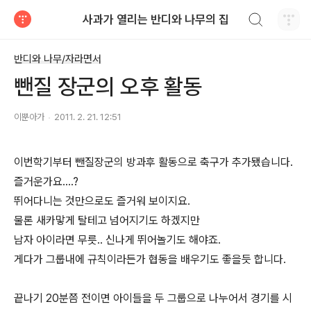
검색하기
사과가 열리는 반디와 나무의 집
티스토리
반디와 나무/자라면서
뺀질 장군의 오후 활동
이뿐아가
2011. 2. 21. 12:51
이번학기부터 뺀질장군의 방과후 활동으로 축구가 추가됐습니다.
즐거운가요....?
뛰어다니는 것만으로도 즐거워 보이지요.
물론 새카맣게 탈테고 넘어지기도 하겠지만
남자 아이라면 무릇.. 신나게 뛰어놀기도 해야죠.
게다가 그룹내에 규칙이라든가 협동을 배우기도 좋을듯 합니다.
끝나기 20분쯤 전이면 아이들을 두 그룹으로 나누어서 경기를 시