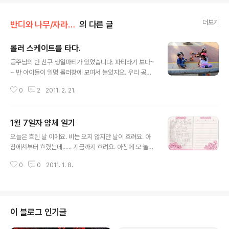
더보기
반디와 나무/자라면서
의 다른 글
롤러 스케이트를 타다.
글 내용
공주님의 반 친구 생일파티가 있었습니다. 파티라기 보다~
~ 반 아이들이 일명 롤러장에 모여서 놀았지요. 우리 공주
님 장군님.. 태어나서 처음으로 롤러 스케이트를 탔네요. 시
0
2
2011. 2. 21.
작은 초보답게.. 바닥에 앉는걸로 하지요^^ 포즈만 보면 그
럴듯 하지 않나요? ㅎㅎㅎ 친구야.. 나도 목말라.. 빨리 마시
고 좀 주라~ 엄마~ 나 넘어진거 아냐.. 바닥 쿠션 확인중이
1월 7일자 얌체 일기
야~ ㅎㅎㅎㅎ 이번에도.. 신발이 무거워서 좀 쉬는거에요~
글 내용
주로 난간에 매달려서 다니는 장군.. 그래도 즐겁네요^^ 공
오늘은 흐린 날 이에요. 비는 오지 않지만 날이 흐려요. 아
주도.. 또 다른 아이들도 난간을 사랑하는 군요~ 열심히 난
침에서부터 흐렸는데...... 지금까지 흐려요. 아침에 모 놀지
간 잡고 가다보면 언젠간 놓고 가는 날도 오겠지. 물론 초보
정했어요. 그런데 세민이가 울었어요. 그레서 골르라고 했
답게 시종일관 넘어지고 기어가고 난간에 매달리고 하지만
0
0
2011. 1. 8.
어요. Racers 논데요. 그레서 Racers을 놀았어요. 놀다
아이들은 겁도 없고 배우기도 빨리 배우더군요. 사실 카메
가 네가 딕시어네리를 읽자고 했어요. 그리고 밥 먹고 치카
라의 배터리..
를 하고 가게에 와서 읽기를 쓰고 있어요. 끝 1월 7일자 우
리 얌체 공주님 일기입니다. 일단 무슨말인지 읽을만은 하
지요? ㅎㅎㅎㅎ 좀 어색한 표현들.. 약간의 틀린 글자들은
이 블로그 인기글
이쁘게 봐주세요.