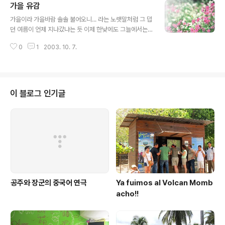
가을 유감
세째, 과일이 빠질수가 없지요. 사과를 올렸습니다. 아직 사
글 내용
과가 제철이 아닌듯 맛이 덜하기는 하지만꼭 얹어서 드세
가을이라 가을바람 솔솔 불어오니... 라는 노랫말처럼 그 덥
요. 샌드위치에 빠질 수 없는 것이 야채이지요. 오늘의 야채
던 여름이 언제 지나갔냐는 듯 이제 한낮에도 그늘에서는
는 특히 빠질 수 없는 토마토입니다. 조금 비싸더라도 꼭 넣
싸늘함을 느낄 수 있고 아침 저녁으로 파고드는 한기는 얇
으세요. 마지막으로 다시빵을 덮어서 알맞은 크기로 썰어
0
1
2003. 10. 7.
은 남방 한자락으로는 조금 부족하다 싶다. 가을이라는 단
서 드세요. 그냥 통채로 먹는것도 맛있습니다. 맛있게 드십
어가 풍성함을 준다고 하지만 얼마전 추석에 다녀갔던 매
시요.
미라는 놈 때문인지 아니면 아직은 때가 이른것인지 풍성
함을 느끼기에는 아직은 주머니 사정이 벅찰 뿐이다. 과일
이든 채소든 부르는게 값이라 그 좋아하는 시금치 나물 한
이 블로그 인기글
번 먹기가 힘들다. 그나마 조금 싼 사과가 가끔 나오기에 산
모에 좋다는 과일을 사과로 대신하고 있지만 먹고 싶어하
는 귤은 아직 제철이 아닌 관계로 비싸기가 이를데 없어 어
쩌다 입맛만 버리는 정도로 만족한다. 항상 그렇지만 먹는
게 걱정이다. 이것은 먹어도 괜찮은건지, 이..
공주와 장군의 중국어 연극
Ya fuimos al Volcan Momb
acho!!